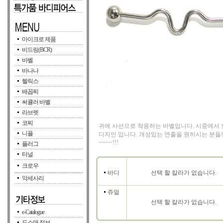
마이크로 제품
비드링(BCR)
바벨
바나나
헬릭스
배꼽찌
써큘러 바벨
라브렛
코찌
귀에 사선으로 착용하는 바벨입니다. 시중에서 
니플
디자인 입니다. 개성있는 연출을 원하시는 분들
~~~~!!!
플러그
터널
크로우
바디
선택 할 칼라가 없습니다.
악세사리
쥬얼
선택 할 칼라가 없습니다.
e-Catalogue
도소매 정보