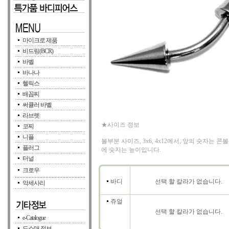
마이크로 제품
비드링(BCR)
바벨
바나나
헬릭스
배꼽찌
써큘러 바벨
라브렛
★사이즈 정보
코찌
니플
볼부분 사이즈, 3x6, 4x12에서, 앞의 숫자는 콘볼
플러그
에 숫자는 높이입니다.
터널
크로우
바디
선택 할 칼라가 없습니다.
악세사리
쥬얼
선택 할 칼라가 없습니다.
e-Catalogue
도소매 정보