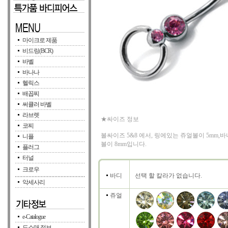
마이크로 제품
비드링(BCR)
바벨
바나나
헬릭스
배꼽찌
써큘러 바벨
라브렛
★싸이즈 정보
코찌
볼싸이즈 5&8 에서, 링에있는 쥬얼볼이 5mm,
니플
볼이 8mm입니다.
플러그
터널
크로우
바디
선택 할 칼라가 없습니다.
악세사리
쥬얼
e-Catalogue
도소매 정보